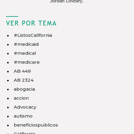
Jordan Lindsey.
VER POR TEMA
#ListosCalifornia
#medicaid
#medical
#medicare
AB 449
AB 2324
abogacia
accion
Advocacy
autismo
beneficiospublicos
California