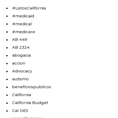
#ListosCalifornia
#medicaid
#medical
#medicare
AB 449
AB 2324
abogacia
accion
Advocacy
autismo
beneficiospublicos
California
California Budget
Cal OES