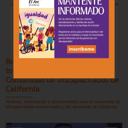
Juntos seguimos fortaleciendo el liderazgo y creando un
cambio duradero en California.
Regístrese para Recibir
Información Importante para la
Comunidad de Discapacitados de
California
Noticias, información y oportunidades para la comunidad de
discapacidades intelectuales y del desarrollo de California.