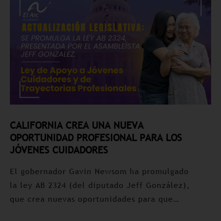
CALIFORNIA CREA UNA NUEVA
T
OPORTUNIDAD PROFESIONAL PARA LOS
Ú
JÓVENES CUIDADORES
F
El gobernador Gavin Newsom ha promulgado
La
la ley AB 2324 (del diputado Jeff González),
ex
que crea nuevas oportunidades para que…
Go
ap