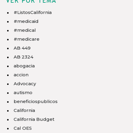
VER POR TEMA
#ListosCalifornia
#medicaid
#medical
#medicare
AB 449
AB 2324
abogacia
accion
Advocacy
autismo
beneficiospublicos
California
California Budget
Cal OES