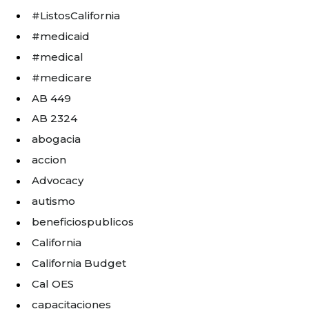
#ListosCalifornia
#medicaid
#medical
#medicare
AB 449
AB 2324
abogacia
accion
Advocacy
autismo
beneficiospublicos
California
California Budget
Cal OES
capacitaciones